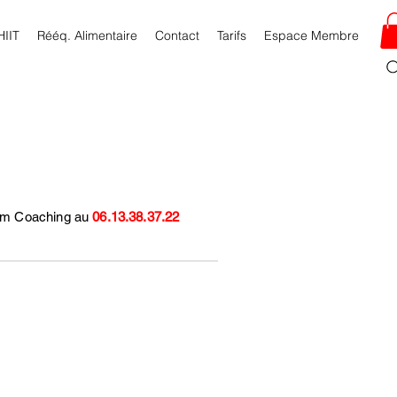
HIIT
Rééq. Alimentaire
Contact
Tarifs
Espace Membre
num Coaching au
06.13.38.37.22