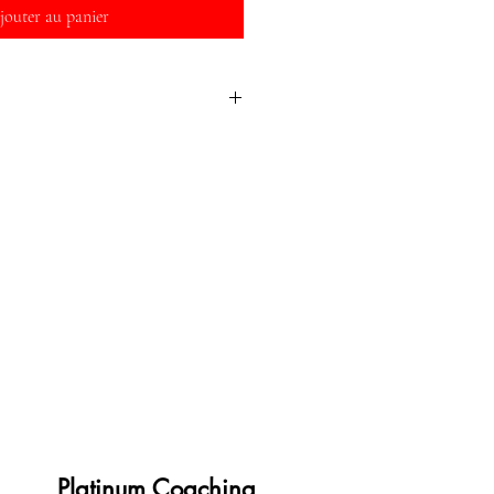
jouter au panier
tées à réception du paiement
Platinum Coaching