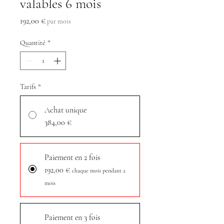
valables 6 mois
Prix
192,00 €
par mois
Quantité
*
Tarifs
*
Achat unique
384,00 €
Paiement en 2 fois
192,00 €
chaque mois pendant 2
mois
Paiement en 3 fois